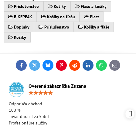
Príslušenstvo
Košíky
Fľaše a košíky
BIKEPEAK
Košíky na fľašu
Plast
Doplnky
Príslušenstvo
Košíky a fľaše
Košíky
Facebook
Twitter
Bluesky
Pinterest
Reddit
LinkedIn
WhatsApp
E-
mail
Overená zákazníčka Zuzana
Hodnotenie:
5
/
Odporúča obchod
5
100 %
Tovar dorazil za 5 dní
Profesionálne služby