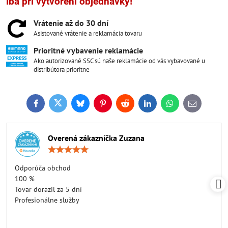
iba pri vytvorení objednávky!
Vrátenie až do 30 dní
Asistované vrátenie a reklamácia tovaru
Prioritné vybavenie reklamácie
Ako autorizované SSC sú naše reklamácie od vás vybavované u
distribútora prioritne
Facebook
Twitter
Bluesky
Pinterest
Reddit
LinkedIn
WhatsApp
E-
mail
Overená zákazníčka Zuzana
Hodnotenie:
5
/
Odporúča obchod
5
100 %
Tovar dorazil za 5 dní
Profesionálne služby