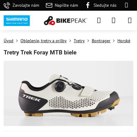
Zavolajte nám
Napíšte nám
Sledujte nás
Úvod
Oblečenie, tretry a prilby
Tretry
Bontrager
Horské
Tretry Trek Foray MTB biele