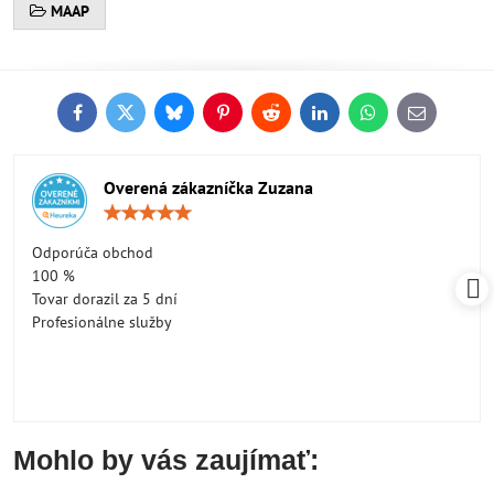
MAAP
Facebook
Twitter
Bluesky
Pinterest
Reddit
LinkedIn
WhatsApp
E-
mail
Overená zákazníčka Zuzana
Hodnotenie:
5
/
Odporúča obchod
5
100 %
Tovar dorazil za 5 dní
Profesionálne služby
Mohlo by vás zaujímať: