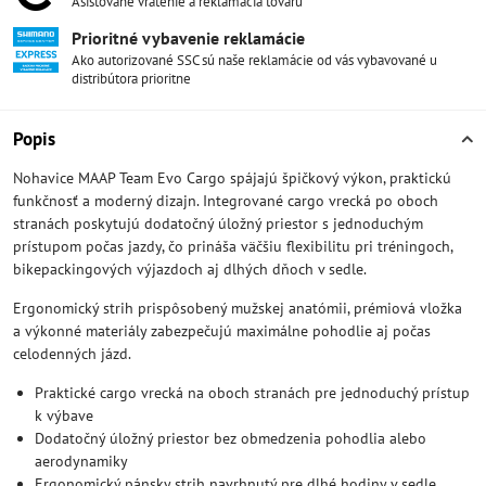
Asistované vrátenie a reklamácia tovaru
Prioritné vybavenie reklamácie
Ako autorizované SSC sú naše reklamácie od vás vybavované u
distribútora prioritne
Popis
Nohavice MAAP Team Evo Cargo spájajú špičkový výkon, praktickú
funkčnosť a moderný dizajn. Integrované cargo vrecká po oboch
stranách poskytujú dodatočný úložný priestor s jednoduchým
prístupom počas jazdy, čo prináša väčšiu flexibilitu pri tréningoch,
bikepackingových výjazdoch aj dlhých dňoch v sedle.
Ergonomický strih prispôsobený mužskej anatómii, prémiová vložka
a výkonné materiály zabezpečujú maximálne pohodlie aj počas
celodenných jázd.
Praktické cargo vrecká na oboch stranách pre jednoduchý prístup
k výbave
Dodatočný úložný priestor bez obmedzenia pohodlia alebo
aerodynamiky
Ergonomický pánsky strih navrhnutý pre dlhé hodiny v sedle