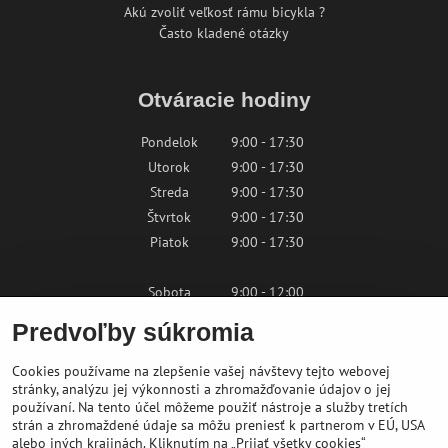
Akú zvoliť veľkosť rámu bicykla ?
Často kladené otázky
Otváracie hodiny
Pondelok
9:00 - 17:30
Utorok
9:00 - 17:30
Streda
9:00 - 17:30
Štvrtok
9:00 - 17:30
Piatok
9:00 - 17:30
Sobota
9:00 - 12:00
Nedeľa
Zatvorené
Predvoľby súkromia
Cookies používame na zlepšenie vašej návštevy tejto webovej
Kontaktujte nás
stránky, analýzu jej výkonnosti a zhromažďovanie údajov o jej
používaní. Na tento účel môžeme použiť nástroje a služby tretích
strán a zhromaždené údaje sa môžu preniesť k partnerom v EÚ, USA
shop@bikepeak.sk
alebo iných krajinách. Kliknutím na „Prijať všetky cookies“