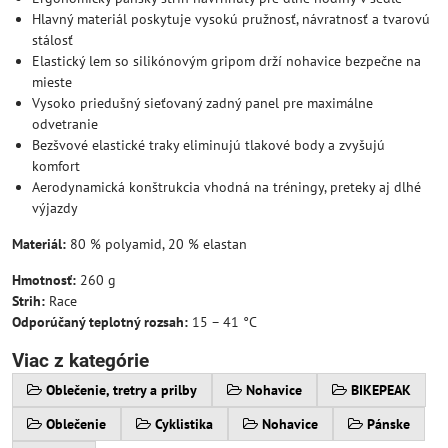
Hlavný materiál poskytuje vysokú pružnosť, návratnosť a tvarovú
stálosť
Elastický lem so silikónovým gripom drží nohavice bezpečne na
mieste
Vysoko priedušný sieťovaný zadný panel pre maximálne
odvetranie
Bezšvové elastické traky eliminujú tlakové body a zvyšujú
komfort
Aerodynamická konštrukcia vhodná na tréningy, preteky aj dlhé
výjazdy
Materiál:
80 % polyamid, 20 % elastan
Hmotnosť:
260 g
Strih:
Race
Odporúčaný teplotný rozsah:
15 – 41 °C
Viac z kategórie
Oblečenie, tretry a prilby
Nohavice
BIKEPEAK
Oblečenie
Cyklistika
Nohavice
Pánske