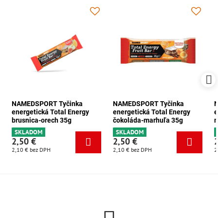
NAMEDSPORT Tyčinka
NAMEDSPORT Tyčinka
energetická Total Energy
energetická Total Energy
e
brusnica-orech 35g
čokoláda-marhuľa 35g
m
SKLADOM
SKLADOM
2,50 €
2,50 €
2,10 €
bez DPH
2,10 €
bez DPH
2