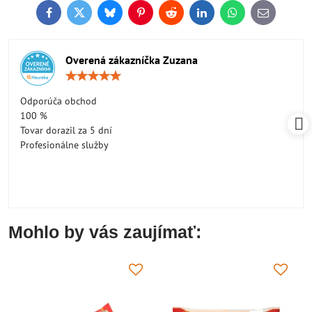
Facebook
Twitter
Bluesky
Pinterest
Reddit
LinkedIn
WhatsApp
E-
mail
Overená zákazníčka Zuzana
Hodnotenie:
5
/
Odporúča obchod
5
100 %
Tovar dorazil za 5 dní
Profesionálne služby
Mohlo by vás zaujímať: