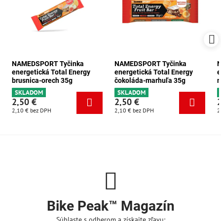
NAMEDSPORT Tyčinka
NAMEDSPORT Tyčinka
energetická Total Energy
energetická Total Energy
e
brusnica-orech 35g
čokoláda-marhuľa 35g
m
SKLADOM
SKLADOM
2,50 €
2,50 €
2,10 €
bez DPH
2,10 €
bez DPH
2
Bike Peak™ Magazín
Súhlaste s odberom a získajte zľavu: