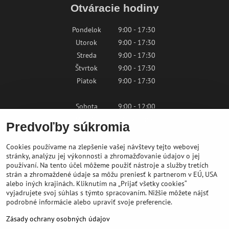
Otváracie hodiny
Pondelok
9:00 - 17:30
Utorok
9:00 - 17:30
Streda
9:00 - 17:30
Štvrtok
9:00 - 17:30
Piatok
9:00 - 17:30
Sobota
9:00 - 12:00
Nedeľa
Zatvorené
Predvoľby súkromia
Cookies používame na zlepšenie vašej návštevy tejto webovej
Kontaktujte nás
stránky, analýzu jej výkonnosti a zhromažďovanie údajov o jej
používaní. Na tento účel môžeme použiť nástroje a služby tretích
strán a zhromaždené údaje sa môžu preniesť k partnerom v EÚ, USA
shop@bikepeak.sk
alebo iných krajinách. Kliknutím na „Prijať všetky cookies“
+421 46 549 23 32
vyjadrujete svoj súhlas s týmto spracovaním. Nižšie môžete nájsť
podrobné informácie alebo upraviť svoje preferencie.
Navigovať do predajne
Zásady ochrany osobných údajov