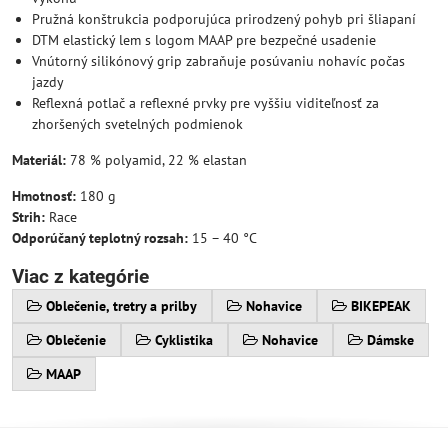
Pružná konštrukcia podporujúca prirodzený pohyb pri šliapaní
DTM elastický lem s logom MAAP pre bezpečné usadenie
Vnútorný silikónový grip zabraňuje posúvaniu nohavíc počas
jazdy
Reflexná potlač a reflexné prvky pre vyššiu viditeľnosť za
zhoršených svetelných podmienok
Materiál:
78 % polyamid, 22 % elastan
Hmotnosť:
180 g
Strih:
Race
Odporúčaný teplotný rozsah:
15 – 40 °C
Viac z kategórie
Oblečenie, tretry a prilby
Nohavice
BIKEPEAK
Oblečenie
Cyklistika
Nohavice
Dámske
MAAP