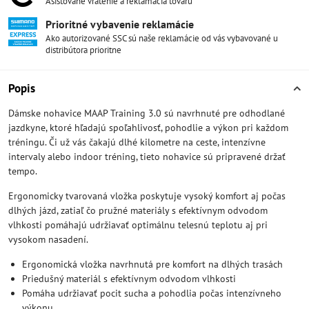
Asistované vrátenie a reklamácia tovaru
Prioritné vybavenie reklamácie
Ako autorizované SSC sú naše reklamácie od vás vybavované u
distribútora prioritne
Popis
Dámske nohavice MAAP Training 3.0 sú navrhnuté pre odhodlané
jazdkyne, ktoré hľadajú spoľahlivosť, pohodlie a výkon pri každom
tréningu. Či už vás čakajú dlhé kilometre na ceste, intenzívne
intervaly alebo indoor tréning, tieto nohavice sú pripravené držať
tempo.
Ergonomicky tvarovaná vložka poskytuje vysoký komfort aj počas
dlhých jázd, zatiaľ čo pružné materiály s efektívnym odvodom
vlhkosti pomáhajú udržiavať optimálnu telesnú teplotu aj pri
vysokom nasadení.
Ergonomická vložka navrhnutá pre komfort na dlhých trasách
Priedušný materiál s efektívnym odvodom vlhkosti
Pomáha udržiavať pocit sucha a pohodlia počas intenzívneho
výkonu