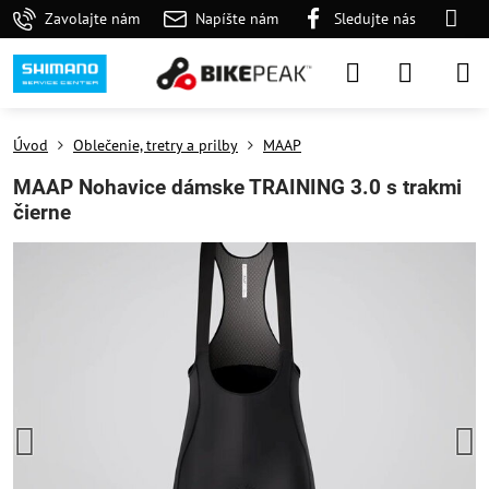
Zavolajte nám
Napíšte nám
Sledujte nás
Úvod
Oblečenie, tretry a prilby
MAAP
MAAP Nohavice dámske TRAINING 3.0 s trakmi
čierne