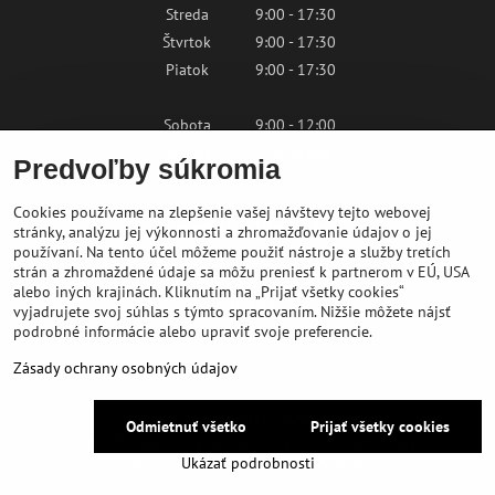
Streda
9:00 - 17:30
Štvrtok
9:00 - 17:30
Piatok
9:00 - 17:30
Sobota
9:00 - 12:00
Nedeľa
Zatvorené
Predvoľby súkromia
Cookies používame na zlepšenie vašej návštevy tejto webovej
Kontaktujte nás
stránky, analýzu jej výkonnosti a zhromažďovanie údajov o jej
používaní. Na tento účel môžeme použiť nástroje a služby tretích
strán a zhromaždené údaje sa môžu preniesť k partnerom v EÚ, USA
shop@bikepeak.sk
alebo iných krajinách. Kliknutím na „Prijať všetky cookies“
+421 46 549 23 32
vyjadrujete svoj súhlas s týmto spracovaním. Nižšie môžete nájsť
podrobné informácie alebo upraviť svoje preferencie.
Navigovať do predajne
Zásady ochrany osobných údajov
©
2026
BIKE PEAK
Odmietnuť všetko
Prijať všetky cookies
Predvoľby súkromia
Zásady ochrany osobných údajov
Ukázať podrobnosti
Vytvorené pomocou:
BiznisWeb.sk