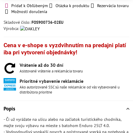
Pridať k Obľúbeným
Otázka k produktu
Rezervácia tovaru
Možnosti doručenia
Skladové číslo:
FOS900736-02EU
Výrobca:
Cena v e-shope s vyzdvihnutím na predajni platí
iba pri vytvorení objednávky!
Vrátenie až do 30 dní
Asistované vrátenie a reklamácia tovaru
Prioritné vybavenie reklamácie
Ako autorizované SSC sú naše reklamácie od vás vybavované u
distribútora prioritne
Popis
- Či už vyrážate na ulicu alebo na začiatok turistického chodníka,
majte svoju výbavu na mieste s batohom Enduro 25LT 4.0.
- Vodoodpudivý vonkajší povrch a polstrované vrecká na notebook a