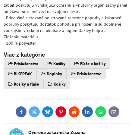
tablet poskytujú vynikajúcu ochranu a vnútorný organizačný panel
udržiava potrebné veci na svojom mieste.
- Priedušné sieťované polstrované ramenné popruhy a žakárové
popruhy poskytujú dostatok pohodlia pri nosení a sú doplnené
vonkajším vreckom na okuliare a logom Oakley Ellipse.
Zloženie materiálu
- 100 % polyester
Viac z kategórie
Príslušenstvo
Košíky
Fľaše a košíky
BIKEPEAK
Doplnky
Príslušenstvo
Košíky a fľaše
Košíky
Facebook
Twitter
Bluesky
Pinterest
Reddit
LinkedIn
WhatsApp
E-
mail
Overená zákazníčka Zuzana