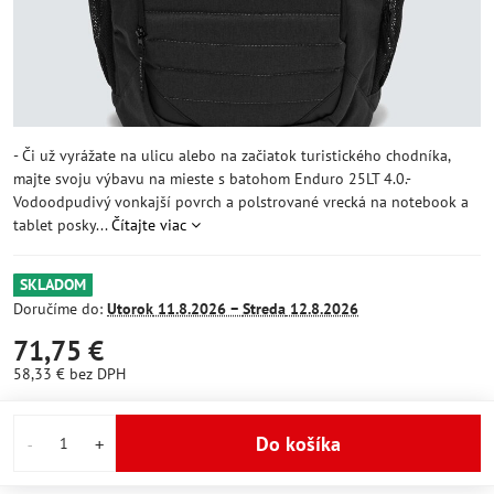
- Či už vyrážate na ulicu alebo na začiatok turistického chodníka,
majte svoju výbavu na mieste s batohom Enduro 25LT 4.0.-
Vodoodpudivý vonkajší povrch a polstrované vrecká na notebook a
tablet posky...
Čítajte viac
SKLADOM
Doručíme do:
Utorok
11.8.2026 −
Streda
12.8.2026
71,75 €
58,33 €
bez DPH
Do košíka