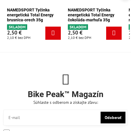
NAMEDSPORT Tyčinka
NAMEDSPORT Tyčinka
energetická Total Energy
energetická Total Energy
e
brusnica-orech 35g
čokoláda-marhuľa 35g
m
SKLADOM
SKLADOM
2,50 €
2,50 €
2,10 €
bez DPH
2,10 €
bez DPH
2
Bike Peak™ Magazín
Súhlaste s odberom a získajte zľavu:
Odoberať