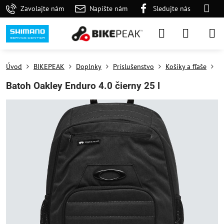
Zavolajte nám
Napíšte nám
Sledujte nás
Úvod
BIKEPEAK
Doplnky
Príslušenstvo
Košíky a fľaše
K
Batoh Oakley Enduro 4.0 čierny 25 l