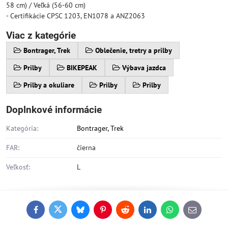
58 cm) / Veľká (56-60 cm)
- Certifikácie CPSC 1203, EN1078 a ANZ2063
Viac z kategórie
Bontrager, Trek
Oblečenie, tretry a prilby
Prilby
BIKEPEAK
Výbava jazdca
Prilby a okuliare
Prilby
Prilby
Doplnkové informácie
Kategória:
Bontrager, Trek
FAR:
čierna
Veľkosť:
L
Facebook
Twitter
Bluesky
Pinterest
Reddit
LinkedIn
WhatsApp
E-
mail