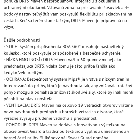
ponúka DRT5 Maven bezproblémovú integráciu s okuliarmi a
ochrannými okuliarmi. Vstavaná zóna na pristávanie šošoviek a 4-
bodový nastaviteľný štít vám poskytujú flexibilitu pri skladovaní na
cestách. Keď sa terén stane ťažkým, DRT5 Maven je pripravená na
výzvu.
Ďalšie podrobnosti
- STRIH: Systém prispôsobenia BOA 360° obsahuje nastaviteľný
koliesko, ktoré poskytuje prispôsobené a bezpečné uchytenie.
- NÍZKA HMOTNOSŤ: DRT5 Maven váži o 60 gramov menej ako
predchádzajúca DRT5, vďaka čomu je táto prilba ľahšia ako
kedykoľvek predtým.
- OCHRANA: Bezpečnostný systém Mips® je vrstva s nízkym trením
integrovaná do prilby, ktorá je navrhnutá tak, aby znižovala rotačný
pohyb mozgu a pomáhala znižovať škodlivé sily, ktoré by inak mohli
pôsobiť na hlavu nositeľa.
- VENTILÁCIA: DRT5 Maven má celkovo 19 vetracích otvorov vrátane
novo navrhnutých predných a horných vetracích otvorov, ktoré
výrazne zvyšujú prúdenie vzduchu a priedušnosť.
- POHODLIE: DRT5 Maven sa dodáva s inovatívnou výstelkou na
obočie Sweat Guard a tradičnou textilnou výplňou umiestnenou v
hornej časti prilby. Silikónový gél Sweat Guard pomáha