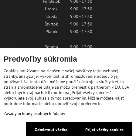
Pondelok
9:00 - 17:30
Utorok
9:00 - 17:30
Streda
9:00 - 17:30
Štvrtok
9:00 - 17:30
Piatok
9:00 - 17:30
Sobota
9:00 - 12:00
Nedeľa
Zatvorené
Predvoľby súkromia
Cookies používame na zlepšenie vašej návštevy tejto webovej
Kontaktujte nás
stránky, analýzu jej výkonnosti a zhromažďovanie údajov o jej
používaní. Na tento účel môžeme použiť nástroje a služby tretích
strán a zhromaždené údaje sa môžu preniesť k partnerom v EÚ, USA
shop@bikepeak.sk
alebo iných krajinách. Kliknutím na „Prijať všetky cookies“
+421 46 549 23 32
vyjadrujete svoj súhlas s týmto spracovaním. Nižšie môžete nájsť
podrobné informácie alebo upraviť svoje preferencie.
Navigovať do predajne
Zásady ochrany osobných údajov
©
2026
BIKE PEAK
Odmietnuť všetko
Prijať všetky cookies
Predvoľby súkromia
Zásady ochrany osobných údajov