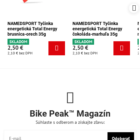
NAMEDSPORT Tyčinka
NAMEDSPORT Tyčinka
energetická Total Energy
energetická Total Energy
e
brusnica-orech 35g
čokoláda-marhuľa 35g
m
SKLADOM
SKLADOM
2,50 €
2,50 €
2,10 €
bez DPH
2,10 €
bez DPH
2
Bike Peak™ Magazín
Súhlaste s odberom a získajte zľavu:
Odoberať