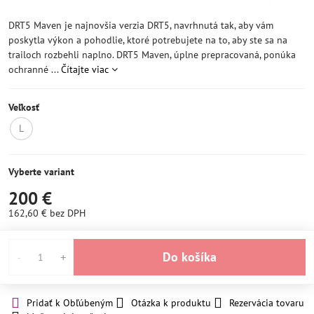
DRT5 Maven je najnovšia verzia DRT5, navrhnutá tak, aby vám
poskytla výkon a pohodlie, ktoré potrebujete na to, aby ste sa na
trailoch rozbehli naplno. DRT5 Maven, úplne prepracovaná, ponúka
ochranné ...
Čítajte viac
Veľkosť
L
Momentálne
nedostupné
Vyberte variant
200 €
162,60 €
bez DPH
Do košíka
Pridať k Obľúbeným
Otázka k produktu
Rezervácia tovaru