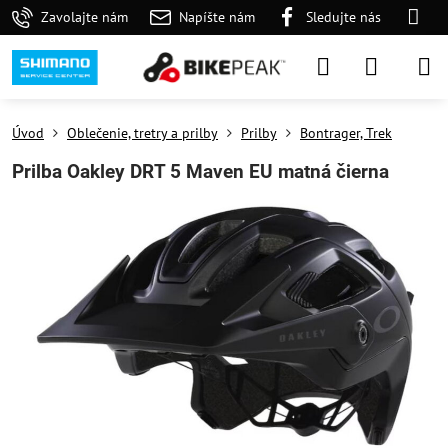
Zavolajte nám
Napíšte nám
Sledujte nás
Úvod
Oblečenie, tretry a prilby
Prilby
Bontrager, Trek
Prilba Oakley DRT 5 Maven EU matná čierna