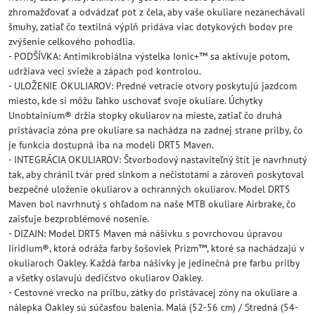
zhromažďovať a odvádzať pot z čela, aby vaše okuliare nezanechávali
šmuhy, zatiaľ čo textilná výplň pridáva viac dotykových bodov pre
zvýšenie celkového pohodlia.
- PODŠÍVKA: Antimikrobiálna výstelka Ionic+™ sa aktivuje potom,
udržiava veci svieže a zápach pod kontrolou.
- ULOŽENIE OKULIAROV: Predné vetracie otvory poskytujú jazdcom
miesto, kde si môžu ľahko uschovať svoje okuliare. Úchytky
Unobtainium® držia stopky okuliarov na mieste, zatiaľ čo druhá
pristávacia zóna pre okuliare sa nachádza na zadnej strane prilby, čo
je funkcia dostupná iba na modeli DRT5 Maven.
- INTEGRÁCIA OKULIAROV: Štvorbodový nastaviteľný štít je navrhnutý
tak, aby chránil tvár pred slnkom a nečistotami a zároveň poskytoval
bezpečné uloženie okuliarov a ochranných okuliarov. Model DRT5
Maven bol navrhnutý s ohľadom na naše MTB okuliare Airbrake, čo
zaisťuje bezproblémové nosenie.
- DIZAJN: Model DRT5 Maven má nášivku s povrchovou úpravou
Iiridium®, ktorá odráža farby šošoviek Prizm™, ktoré sa nachádzajú v
okuliaroch Oakley. Každá farba nášivky je jedinečná pre farbu prilby
a všetky oslavujú dedičstvo okuliarov Oakley.
- Cestovné vrecko na prilbu, zátky do pristávacej zóny na okuliare a
nálepka Oakley sú súčasťou balenia. Malá (52-56 cm) / Stredná (54-