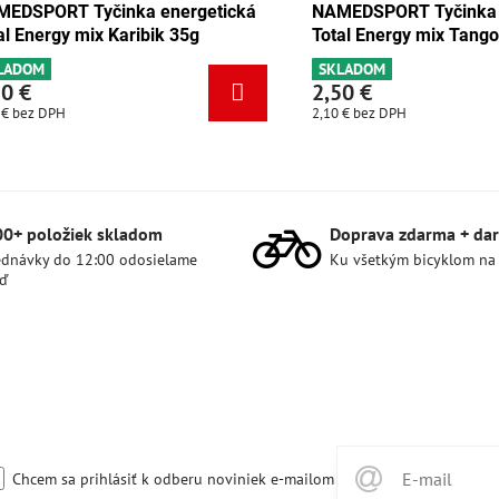
 Tyčinka energetická
NAMEDSPORT Tyčinka energeti
y čokoláda-marhuľa 35g
Total Energy mix Karibik 35g
SKLADOM
2,50 €
2,10 €
bez DPH
00+ položiek skladom
Doprava zdarma + dar
dnávky do 12:00 odosielame
Ku všetkým bicyklom na
ď
Chcem sa prihlásiť k odberu noviniek e-mailom