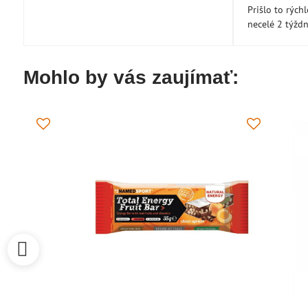
Prišlo to rých
necelé 2 týžd
Mohlo by vás zaujímať: