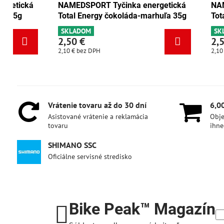
NAMEDSPORT Tyčinka energetická
NAMEDSPORT
Total Energy brusnica-orech 35g
Total Energ
SKLADOM
SKLADOM
2,50 €
2,50 €
2,10 €
bez DPH
2,10 €
bez DPH
Vrátenie tovaru až do 30 dní
6,0
Asistované vrátenie a reklamácia
Obje
tovaru
ihne
SHIMANO SSC
Oficiálne servisné stredisko
Bike Peak™ Magazín