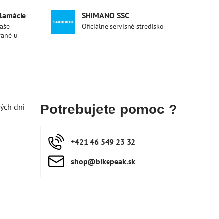
klamácie
SHIMANO SSC
naše
Oficiálne servisné stredisko
vané u
hých dní
Potrebujete pomoc ?
+421 46 549 23 32
shop​@bikepeak​.sk