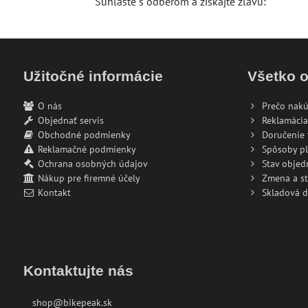
Súhlaste s odberom a získajte zľavu:
Užitočné informácie
Všetko 
O nás
Prečo nakú
Objednať servis
Reklamácia
Obchodné podmienky
Doručenie 
Reklamačné podmienky
Spôsoby pl
Ochrana osobných údajov
Stav objed
Nákup pre firemné účely
Zmena a s
Kontakt
Skladová 
Kontaktujte nás
shop@bikepeak.sk