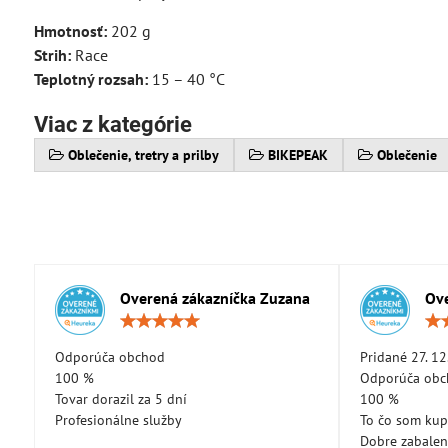
Hmotnosť:
202 g
Strih:
Race
Teplotný rozsah:
15 – 40 °C
Viac z kategórie
Oblečenie, tretry a prilby
BIKEPEAK
Oblečenie
Overená zákazníčka Zuzana
Ove
Hodnotenie:
5
/
Odporúča obchod
Pridané 27. 12
5
100 %
Odporúča ob
Tovar dorazil za 5 dní
100 %
Profesionálne služby
To čo som kup
Dobre zabale