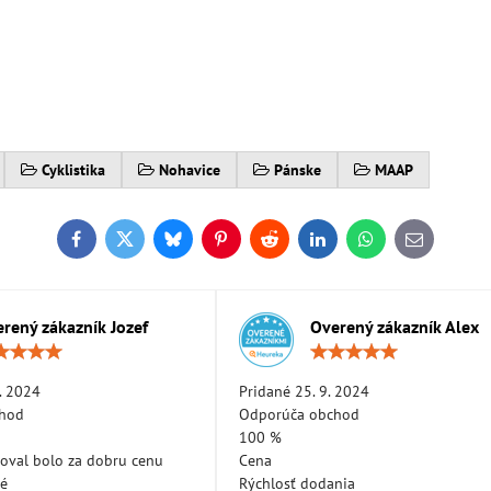
Cyklistika
Nohavice
Pánske
MAAP
Facebook
Twitter
Bluesky
Pinterest
Reddit
LinkedIn
WhatsApp
E-
mail
rený zákazník Jozef
Overený zákazník Alex
Hodnotenie:
Hodn
5
5
/
/
. 2024
Pridané 25. 9. 2024
5
5
chod
Odporúča obchod
100 %
oval bolo za dobru cenu
Cena
né
Rýchlosť dodania