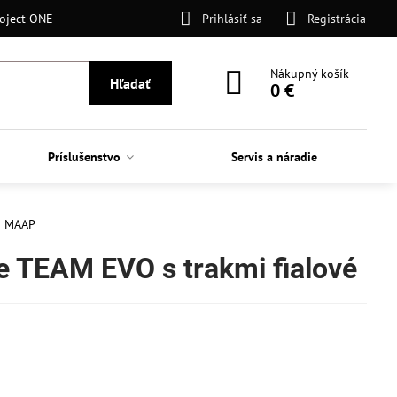
oject ONE
Prihlásiť sa
Registrácia
Nákupný košík
Hľadať
0 €
Príslušenstvo
Servis a náradie
MAAP
 TEAM EVO s trakmi fialové