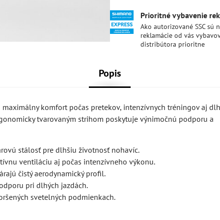
Prioritné vybavenie re
Ako autorizované SSC sú 
reklamácie od vás vybavo
distribútora prioritne
Popis
 maximálny komfort počas pretekov, intenzívnych tréningov aj dl
 ergonomicky tvarovaným strihom poskytuje výnimočnú podporu a
ovú stálosť pre dlhšiu životnosť nohavíc.
ívnu ventiláciu aj počas intenzívneho výkonu.
rajú čistý aerodynamický profil.
dporu pri dlhých jazdách.
zhoršených svetelných podmienkach.