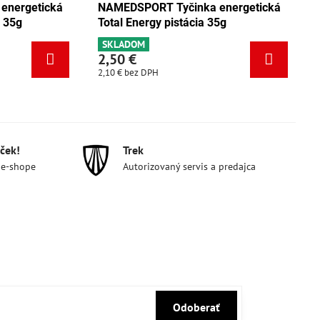
cká
NAMEDSPORT Tyčinka energetická
NAMEDSP
Total Energy mix Tango 35g
Total Ene
SKLADOM
SKLADOM
2,50 €
2,50 €
2,10 €
bez DPH
2,10 €
bez 
ček!
Trek
 e-shope
Autorizovaný servis a predajca
Odoberať