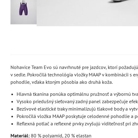
Nohavice Team Evo sú navrhnuté pre jazdcov, ktorí požadujú
v sedle. Pokročilá technológia vložky MAAP v kombinácii s
pohodlie, vďaka ktorým pôsobia ako druhá koža.
Hlavná tkanina ponúka optimálnu pružnosť a výbornú tvar
Vysoko priedušný sieťovaný zadný panel zabezpečuje efekt
Bezšvové elastické traky minimalizujú tlakové body a vytvá
Pokročilá vložka MAAP poskytuje celodenné pohodlie a po
Reflexná potlač a reflexné prvky zvyšujú viditeľnosť pri 
Materiál:
80 % polyamid, 20 % elastan