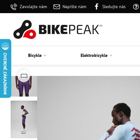
Zavolajte nám
Napíšte nám
Sledujte nás
Bicykle
Elektrobicykle