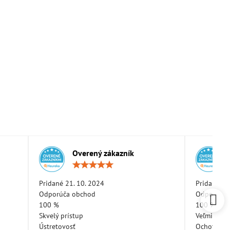
Overený zákazník
otenie:
Hodnotenie:
5
/
Pridané 21. 10. 2024
Pridané 11
5
Odporúča obchod
Odporúča 
100 %
100 %
Skvelý prístup
Veľmi pekn
Ústretovosť
Ochotná a