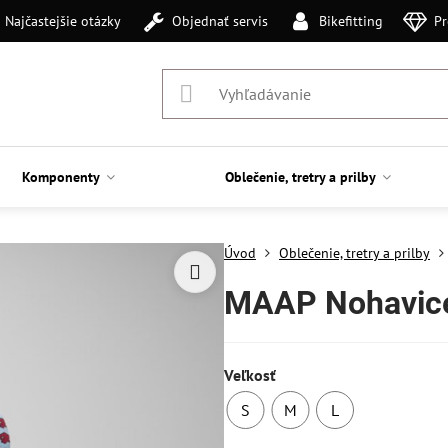
Najčastejšie otázky
Objednať servis
Bikefitting
Pr
Komponenty
Oblečenie, tretry a prilby
Úvod
Oblečenie, tretry a prilby
MAAP Nohavice
Veľkosť
S
M
L
SKLADOM
SKLADOM
SKLADOM