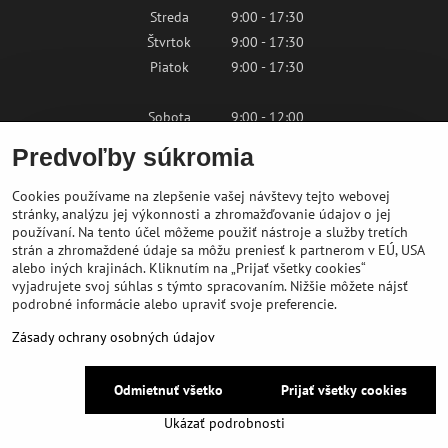
Streda
9:00 - 17:30
Štvrtok
9:00 - 17:30
Piatok
9:00 - 17:30
Sobota
9:00 - 12:00
Nedeľa
Zatvorené
Predvoľby súkromia
Cookies používame na zlepšenie vašej návštevy tejto webovej
Kontaktujte nás
stránky, analýzu jej výkonnosti a zhromažďovanie údajov o jej
používaní. Na tento účel môžeme použiť nástroje a služby tretích
strán a zhromaždené údaje sa môžu preniesť k partnerom v EÚ, USA
shop@bikepeak.sk
alebo iných krajinách. Kliknutím na „Prijať všetky cookies“
+421 46 549 23 32
vyjadrujete svoj súhlas s týmto spracovaním. Nižšie môžete nájsť
podrobné informácie alebo upraviť svoje preferencie.
Navigovať do predajne
Zásady ochrany osobných údajov
©
2026
BIKE PEAK
Odmietnuť všetko
Prijať všetky cookies
Predvoľby súkromia
Zásady ochrany osobných údajov
Ukázať podrobnosti
Vytvorené pomocou:
BiznisWeb.sk