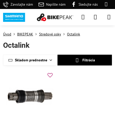
Zavolajte nám
Napíšte nám
Sledujte nás
Úvod
BIKEPEAK
Stredové osky
Octalink
Octalink
Skladom prednostne
Filtrácia