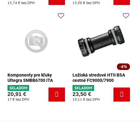
13,74 €
bez DPH
13,98 €
bez DPH
4%
Komponenty pre kľuky
Ložiská stredové HTII BSA
Ultegra SMBB6700 ITA
cestné FC9000/7900
SKLADOM
SKLADOM
20,91 €
23,50 €
17 €
bez DPH
19,11 €
bez DPH