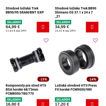
Stredové ložiská Trek
Stredové ložisko Trek BB90
BB90/95 SRAM/BNT GXP
Shimano OS 37.1 x 24 x 7
_21
SKLADOM
SKLADOM
64,99 €
34,99 €
52,84 €
bez DPH
28,45 €
bez DPH
15%
14%
Komponenty pre stred HTII
Ložiská stredové HTII Press
BSA horské 68/73mm
Fit horské FCM9000/980
FCM8000/780/770
SKLADOM
SKLADOM
16,90 €
17,20 €