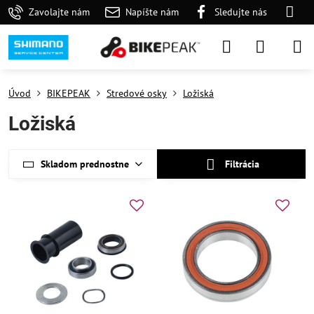
Zavolajte nám
Napíšte nám
Sledujte nás
Úvod
BIKEPEAK
Stredové osky
Ložiská
Ložiská
Skladom prednostne
Filtrácia