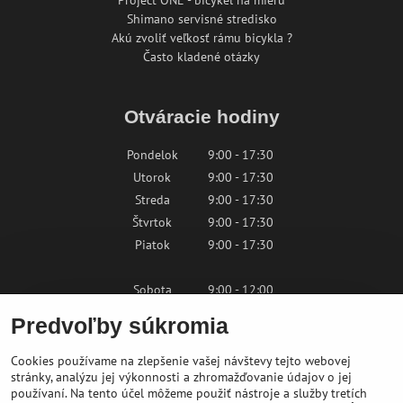
Shimano servisné stredisko
Akú zvoliť veľkosť rámu bicykla ?
Často kladené otázky
Otváracie hodiny
Pondelok
9:00 - 17:30
Utorok
9:00 - 17:30
Streda
9:00 - 17:30
Štvrtok
9:00 - 17:30
Piatok
9:00 - 17:30
Sobota
9:00 - 12:00
Nedeľa
Zatvorené
Predvoľby súkromia
Cookies používame na zlepšenie vašej návštevy tejto webovej
Kontaktujte nás
stránky, analýzu jej výkonnosti a zhromažďovanie údajov o jej
používaní. Na tento účel môžeme použiť nástroje a služby tretích