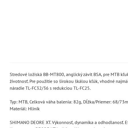
Stredové ložiská BB-MT800, anglický závit BSA, pre MTB kľ
životnosť. Pre použitie so širokou škálou kľúk, vhodné najm
náradie TL-FC32/36 s redukciou TL-FC25.
Typ: MTB, Celková váha balenia: 82g, Dĺžka/Priemer: 68/73m
Materiál: Hliník
SHIMANO DEORE XT. Výkonnosť, dynamika a odhodlanosť. Efe