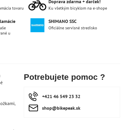
Doprava zdarma + darček!
lamácia tovaru
Ku všetkým bicyklom na e-shope
klamácie
SHIMANO SSC
naše
Oficiálne servisné stredisko
vané u
u
Potrebujete pomoc ?
né
+421 46 549 23 32
ložkami,
shop​@bikepeak​.sk