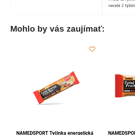
necelé 2 týžd
Mohlo by vás zaujímať:
rgetická
NAMEDSPORT Tyčinka energetická
NAM