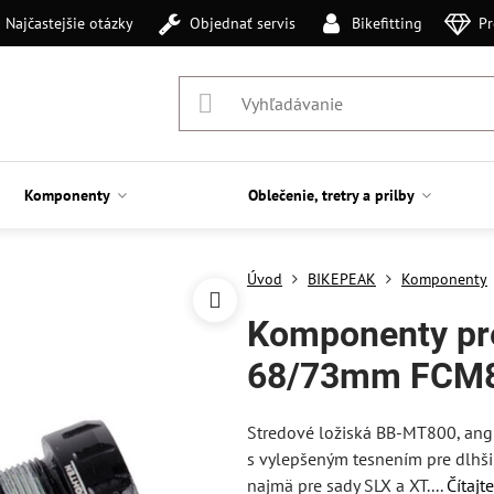
Najčastejšie otázky
Objednať servis
Bikefitting
Pr
Komponenty
Oblečenie, tretry a prilby
Úvod
BIKEPEAK
Komponenty
Komponenty pre
68/73mm FCM8
Stredové ložiská BB-MT800, angl
s vylepšeným tesnením pre dlhšiu
najmä pre sady SLX a XT....
Čítajt