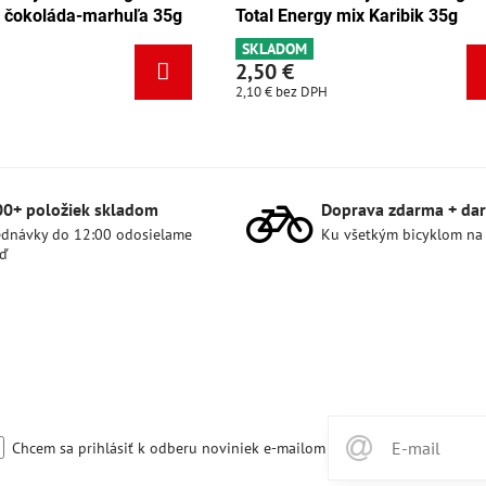
al Energy mix Karibik 35g
Total Energy mix Tang
LADOM
SKLADOM
50 €
2,50 €
 €
bez DPH
2,10 €
bez DPH
00+ položiek skladom
Doprava zdarma + dar
dnávky do 12:00 odosielame
Ku všetkým bicyklom na
ď
Chcem sa prihlásiť k odberu noviniek e-mailom