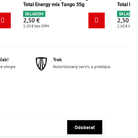
o 35g
Total Energy pistácia 35g
SKLADOM
2,50 €
2,10 €
bez DPH
ček!
Trek
 e-shope
Autorizovaný servis a predajca
Odoberať