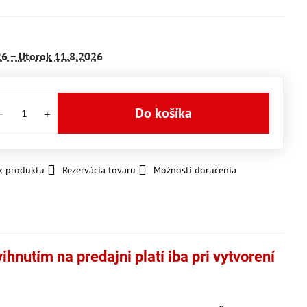
26 −
Utorok
11.8.2026
Do košíka
k produktu
Rezervácia tovaru
Možnosti doručenia
hnutím na predajni platí iba pri vytvorení