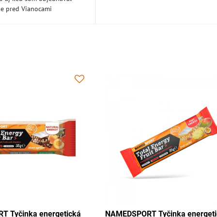
ne pred Vianocami
EDSPORT Tyčinka energetická
NAMEDSPORT Tyčinka 