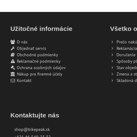
Užitočné informácie
Všetko 
O nás
Prečo nakú
Objednať servis
Reklamácia
Obchodné podmienky
Doručenie 
Reklamačné podmienky
Spôsoby pl
Ochrana osobných údajov
Stav objed
Nákup pre firemné účely
Zmena a s
Kontakt
Skladová 
Kontaktujte nás
shop@bikepeak.sk
+421 46 549 23 32