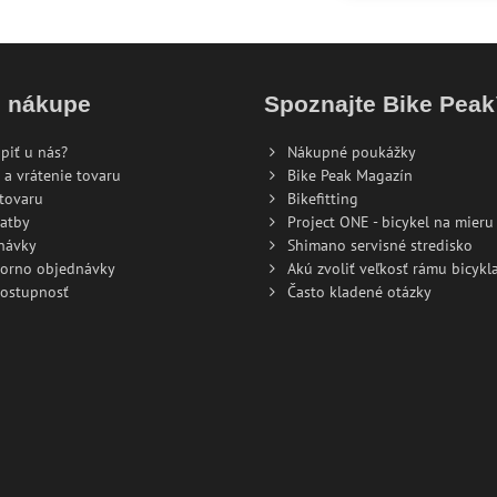
o nákupe
Spoznajte Bike Pea
piť u nás?
Nákupné poukážky
 a vrátenie tovaru
Bike Peak Magazín
tovaru
Bikefitting
atby
Project ONE - bicykel na mieru
návky
Shimano servisné stredisko
torno objednávky
Akú zvoliť veľkosť rámu bicykla
dostupnosť
Často kladené otázky