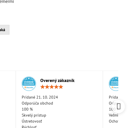
iemermi
ská
Overený zákazník
otenie:
Hodnotenie:
5
/
Pridané 21. 10. 2024
Pridané 11
5
Odporúča obchod
Odporúča 
100 %
100 %
Skvelý prístup
Veľmi pekn
Ústretovosť
Ochotná a
Rýchlosť