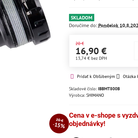
SKLADOM
Doručíme do:
Pondelok
10.8.20
20 €
16,90 €
13,74 €
bez DPH
Pridať k Obľúbeným
Otázka 
Skladové číslo:
IBBMT800B
Výrobca:
SHIMANO
Cena v e-shope s vyzdvi
20 €
objednávky!
15%