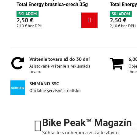
ch 35g
Total Energy čokoláda-marhuľa 35g
Tot
SKLADOM
SK
2,50 €
2,
2,10 €
bez DPH
2,10
Vrátenie tovaru až do 30 dní
6,0
Asistované vrátenie a reklamácia
Obje
tovaru
ihne
SHIMANO SSC
Oficiálne servisné stredisko
Bike Peak™ Magazín
Súhlaste s odberom a získajte zľavu: