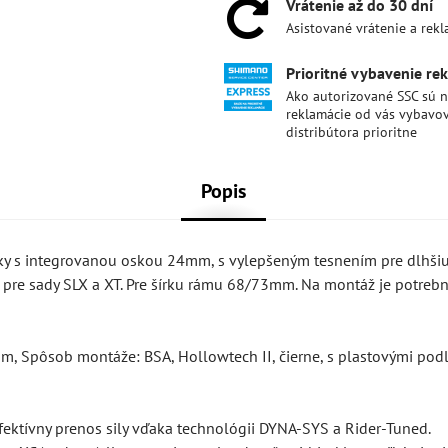
Vrátenie až do 30 dní
Asistované vrátenie a rek
Prioritné vybavenie re
Ako autorizované SSC sú 
reklamácie od vás vybavo
distribútora prioritne
Popis
uky s integrovanou oskou 24mm, s vylepšeným tesnením pre dlhši
ä pre sady SLX a XT. Pre šírku rámu 68/73mm. Na montáž je potreb
m, Spôsob montáže: BSA, Hollowtech II, čierne, s plastovými pod
ktívny prenos sily vďaka technológii DYNA-SYS a Rider-Tuned.