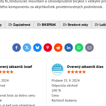
y XC/enduro/all mountain a celoodpružené bicykle s veľkými pr
každého komponentu za akýchkoľvek poveternostných podmienok.
y
Zapúzdrené
BIKEPEAK
Stredové osky
Loži
Facebook
Twitter
Bluesky
Pinterest
Reddit
LinkedIn
WhatsApp
E-
mail
rený zákazník Jozef
Overený zákazník Alex
Hodnotenie:
Hodn
5
5
/
/
. 2024
Pridané 25. 9. 2024
5
5
chod
Odporúča obchod
100 %
oval bolo za dobru cenu
Cena
né
Rýchlosť dodania
lo aj keď som objednával