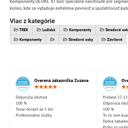
Komponenty DEORE XT boli špeciálne navrhnuté pre segment
kolies, kde sa vyžaduje extrémna pevnosť a spoľahlivosť 
Viac z kategórie
TREK
Ložiská
Komponenty
Stredové osk
Komponenty
Stredové osky
Závitové
Overená zákazníčka Zuzana
Ove
Hodnotenie:
5
/
Odporúča obchod
Pridané 27. 12
5
100 %
Odporúča ob
Tovar dorazil za 5 dní
100 %
Profesionálne služby
To čo som kup
Dobre zabale
Prišlo to rých