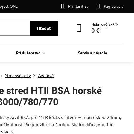
oject ONE
Prihlásiť sa
Registrácia
Nákupný košík
Hľadať
0 €
Príslušenstvo
Servis a náradie
Stredové osky
Závitové
 stred HTII BSA horské
000/780/770
ický závit BSA, pre MTB kľuky s integrovanou oskou 24mm,
 životnosť. Pre použitie so širokou škálou kľúk, vhodné
e viac