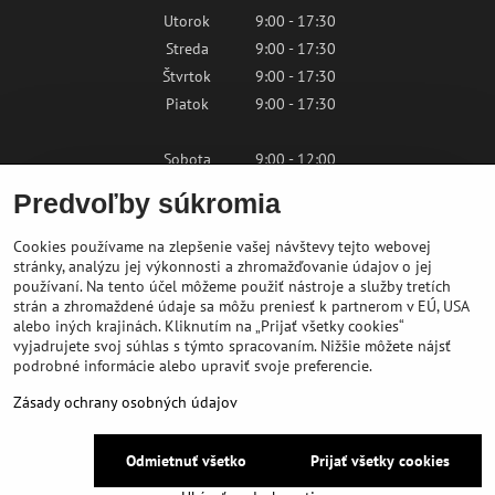
Utorok
9:00 - 17:30
Streda
9:00 - 17:30
Štvrtok
9:00 - 17:30
Piatok
9:00 - 17:30
Sobota
9:00 - 12:00
Nedeľa
Zatvorené
Predvoľby súkromia
Cookies používame na zlepšenie vašej návštevy tejto webovej
Kontaktujte nás
stránky, analýzu jej výkonnosti a zhromažďovanie údajov o jej
používaní. Na tento účel môžeme použiť nástroje a služby tretích
strán a zhromaždené údaje sa môžu preniesť k partnerom v EÚ, USA
shop@bikepeak.sk
alebo iných krajinách. Kliknutím na „Prijať všetky cookies“
+421 46 549 23 32
vyjadrujete svoj súhlas s týmto spracovaním. Nižšie môžete nájsť
Navigovať do predajne
podrobné informácie alebo upraviť svoje preferencie.
Zásady ochrany osobných údajov
©
2026
BIKE PEAK
Odmietnuť všetko
Prijať všetky cookies
Predvoľby súkromia
Zásady ochrany osobných údajov