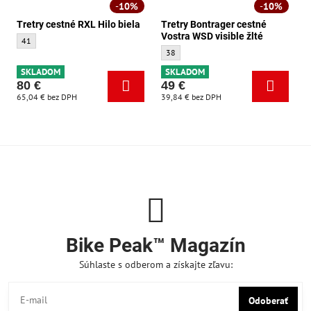
10%
10%
Tretry cestné RXL Hilo biela
Tretry Bontrager cestné
Vostra WSD visible žlté
Tretry cestné RXL Hilo biela - Veľkosť:
41
Tretry Bontrager cestné Vostra WSD visible
38
SKLADOM
SKLADOM
80 €
49 €
65,04 €
bez DPH
39,84 €
bez DPH
Bike Peak™ Magazín
Súhlaste s odberom a získajte zľavu:
Odoberať