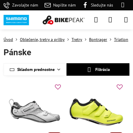
Zavolajte nám
Napíšte nám
Sledujte nás
Úvod
Oblečenie, tretry a prilby
Tretry
Bontrager
Triatlon
Pánske
Skladom prednostne
Filtrácia