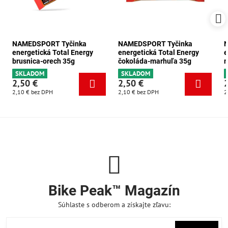
NAMEDSPORT Tyčinka
NAMEDSPORT Tyčinka
energetická Total Energy
energetická Total Energy
e
brusnica-orech 35g
čokoláda-marhuľa 35g
m
SKLADOM
SKLADOM
2,50 €
2,50 €
2,10 €
bez DPH
2,10 €
bez DPH
2
Bike Peak™ Magazín
Súhlaste s odberom a získajte zľavu: