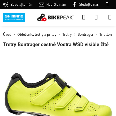
Zavolajte nám
Napíšte nám
Sledujte nás
Úvod
Oblečenie, tretry a prilby
Tretry
Bontrager
Triatlon
Tretry Bontrager cestné Vostra WSD visible žlté