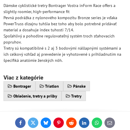
Dámske cyklistické tretry Bontrager Vostra inForm Race offers a
slightly roomier, high-performance fit
Pevná podrážka z nylonového kompozitu Bronze series je vďaka
PowerTruss dizajnu tuhšia bez toho aby bolo potrebné pridávať
material a dosahuje index tuhosti 7/14.
Spoľahlivý a pohodlne regulovateľný systém troch sťahovacích
popruhov.
Tretry sú kompatibilné s 2 aj 3 bodovými nášlapnými systémami a
ich celkový vzhľad aj prevedenie je vyhotovené s prihliadnutím na
špecifiká anatómie ženských nôh.
Viac z kategórie
Bontrager
Triatlon
Pánske
Oblečenie, tretry a prilby
Tretry
Facebook
Twitter
Bluesky
Pinterest
Reddit
LinkedIn
WhatsApp
E-
mail