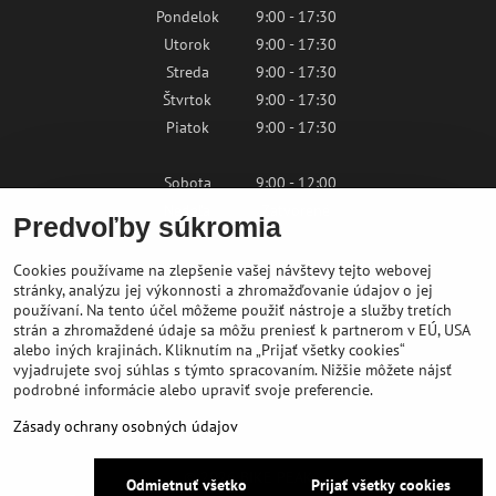
Pondelok
9:00 - 17:30
Utorok
9:00 - 17:30
Streda
9:00 - 17:30
Štvrtok
9:00 - 17:30
Piatok
9:00 - 17:30
Sobota
9:00 - 12:00
Nedeľa
Zatvorené
Predvoľby súkromia
Cookies používame na zlepšenie vašej návštevy tejto webovej
Kontaktujte nás
stránky, analýzu jej výkonnosti a zhromažďovanie údajov o jej
používaní. Na tento účel môžeme použiť nástroje a služby tretích
strán a zhromaždené údaje sa môžu preniesť k partnerom v EÚ, USA
shop@bikepeak.sk
alebo iných krajinách. Kliknutím na „Prijať všetky cookies“
+421 46 549 23 32
vyjadrujete svoj súhlas s týmto spracovaním. Nižšie môžete nájsť
podrobné informácie alebo upraviť svoje preferencie.
Navigovať do predajne
Zásady ochrany osobných údajov
©
2026
BIKE PEAK
Odmietnuť všetko
Prijať všetky cookies