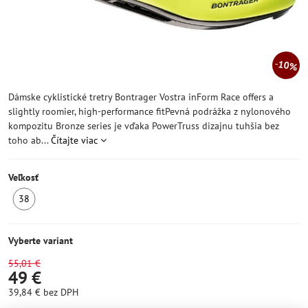
10%
Dámske cyklistické tretry Bontrager Vostra inForm Race offers a
slightly roomier, high-performance fitPevná podrážka z nylonového
kompozitu Bronze series je vďaka PowerTruss dizajnu tuhšia bez
toho ab...
Čítajte viac
Veľkosť
38
SKLADOM
Vyberte variant
55,01 €
49 €
39,84 €
bez DPH