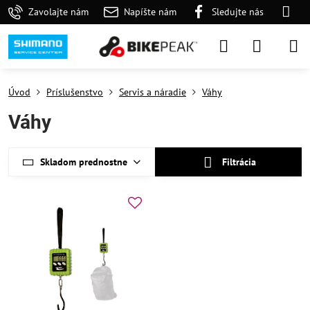
Zavolajte nám
Napíšte nám
Sledujte nás
Úvod
Príslušenstvo
Servis a náradie
Váhy
Váhy
Skladom prednostne
Filtrácia