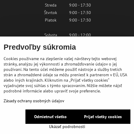
Streda
9:00 - 17:30
Štvrtok
9:00 - 17:30
Piatok
9:00 - 17:30
Sobota
9:00 - 12:00
Nedeľa
Zatvorené
Predvoľby súkromia
Cookies používame na zlepšenie vašej návštevy tejto webovej
Kontaktujte nás
stránky, analýzu jej výkonnosti a zhromažďovanie údajov o jej
používaní. Na tento účel môžeme použiť nástroje a služby tretích
strán a zhromaždené údaje sa môžu preniesť k partnerom v EÚ, USA
shop@bikepeak.sk
alebo iných krajinách. Kliknutím na „Prijať všetky cookies“
+421 46 549 23 32
vyjadrujete svoj súhlas s týmto spracovaním. Nižšie môžete nájsť
podrobné informácie alebo upraviť svoje preferencie.
Navigovať do predajne
Zásady ochrany osobných údajov
©
2026
BIKE PEAK
Odmietnuť všetko
Prijať všetky cookies
Predvoľby súkromia
Zásady ochrany osobných údajov
Ukázať podrobnosti
Vytvorené pomocou:
BiznisWeb.sk