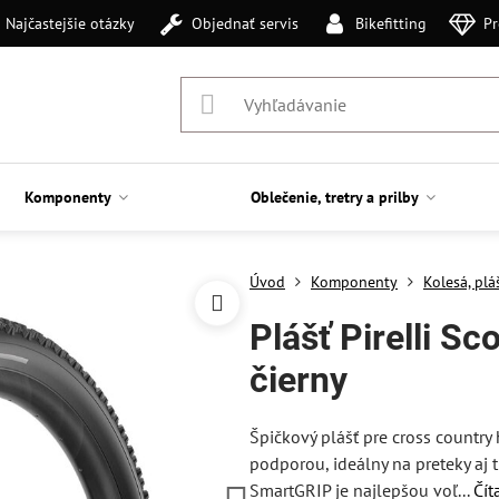
Najčastejšie otázky
Objednať servis
Bikefitting
Pr
Komponenty
Oblečenie, tretry a prilby
Úvod
Komponenty
Kolesá, plá
Plášť Pirelli S
čierny
Špičkový plášť pre cross countr
podporou, ideálny na preteky aj
SmartGRIP je najlepšou voľ...
Čít