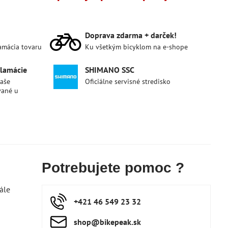
Doprava zdarma + darček!
lamácia tovaru
Ku všetkým bicyklom na e-shope
klamácie
SHIMANO SSC
naše
Oficiálne servisné stredisko
vané u
Potrebujete pomoc ?
ále
+421 46 549 23 32
shop​@bikepeak​.sk