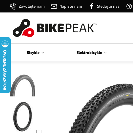
Zavolajte nám
Napíšte nám
Sledujte nás
Bicykle
Elektrobicykle