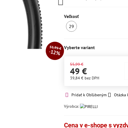
Veľkosť
29
SKLADOM
55,99 €
Vyberte variant
12%
55,99 €
49 €
39,84 €
bez DPH
Pridať k Obľúbeným
Otázka 
Výrobca:
Cena v e-shope s vyzdvi