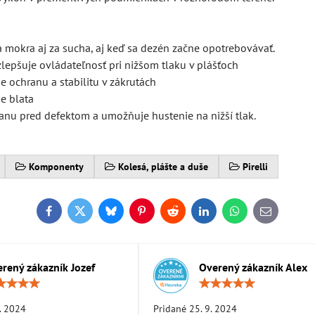
mokra aj za sucha, aj keď sa dezén začne opotrebovávať.
lepšuje ovládateľnosť pri nižšom tlaku v plášťoch
 ochranu a stabilitu v zákrutách
ie blata
ranu pred defektom a umožňuje hustenie na nižší tlak.
Komponenty
Kolesá, plášte a duše
Pirelli
Facebook
Twitter
Bluesky
Pinterest
Reddit
LinkedIn
WhatsApp
E-
mail
rený zákazník Jozef
Overený zákazník Alex
Hodnotenie:
Hodn
5
5
/
/
. 2024
Pridané 25. 9. 2024