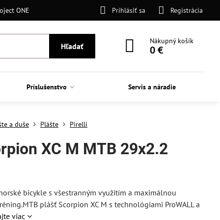
oject ONE
Prihlásiť sa
Registrácia
Nákupný košík
Hľadať
0 €
Príslušenstvo
Servis a náradie
šte a duše
Plášte
Pirelli
corpion XC M MTB 29x2.2
y horské bicykle s všestranným využitím a maximálnou
 tréning.MTB plášť Scorpion XC M s technológiami ProWALL a
ajte viac