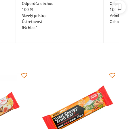
5
Odporúča obchod
Odporúča 
100 %
100 %
Skvelý prístup
Veľmi pekn
Ústretovosť
Ochotná a
Rýchlosť