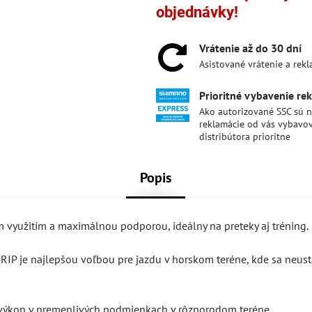
objednávky!
Vrátenie až do 30 dní
Asistované vrátenie a rek
Prioritné vybavenie re
Ako autorizované SSC sú 
reklamácie od vás vybavo
distribútora prioritne
Popis
ým využitím a maximálnou podporou, ideálny na preteky aj tréning.
IP je najlepšou voľbou pre jazdu v horskom teréne, kde sa neust
ýkon v premenlivých podmienkach v rôznorodom teréne.