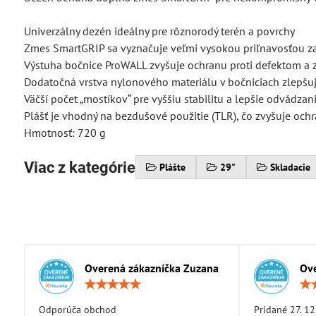
Univerzálny dezén ideálny pre rôznorodý terén a povrchy
Zmes SmartGRIP sa vyznačuje veľmi vysokou priľnavosťou za 
Výstuha bočnice ProWALL zvyšuje ochranu proti defektom a z
Dodatočná vrstva nylonového materiálu v bočniciach zlepšuje
Väčší počet „mostíkov“ pre vyššiu stabilitu a lepšie odvádzan
Plášť je vhodný na bezdušové použitie (TLR), čo zvyšuje och
Hmotnosť: 720 g
Viac z kategórie
Plášte
29"
Skladacie
Overená zákazníčka Zuzana
Ove
Hodnotenie:
5
/
Odporúča obchod
Pridané 27. 12