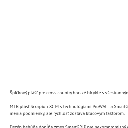
Špičkový plášť pre cross country horské bicykle s všestrann
MTB plášť Scorpion XC M s technológiami ProWALL a SmartGR
menia podmienky, ale rýchlosť zostáva kľúčovým faktorom.
Dezén behúňa dopĺňa zmes SmartGRIP pre nekompromisný v