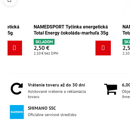
rgetická
NAMEDSPORT Tyčinka energetická
NAM
ch 35g
Total Energy čokoláda-marhuľa 35g
Tot
SKLADOM
SK
2,50 €
2,
2,10 €
bez DPH
2,10
Vrátenie tovaru až do 30 dní
6,0
Asistované vrátenie a reklamácia
Obje
tovaru
ihne
SHIMANO SSC
Oficiálne servisné stredisko