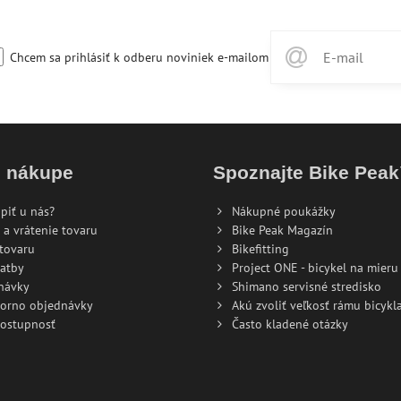
Chcem sa prihlásiť k odberu noviniek e-mailom
o nákupe
Spoznajte Bike Pea
piť u nás?
Nákupné poukážky
 a vrátenie tovaru
Bike Peak Magazín
tovaru
Bikefitting
atby
Project ONE - bicykel na mieru
návky
Shimano servisné stredisko
torno objednávky
Akú zvoliť veľkosť rámu bicykla
dostupnosť
Často kladené otázky