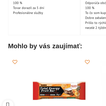
5
100 %
Odporúča ob
Tovar dorazil za 5 dní
100 %
Profesionálne služby
To čo som kup
Dobre zabale
Prišlo to rých
necelé 2 týžd
Mohlo by vás zaujímať: