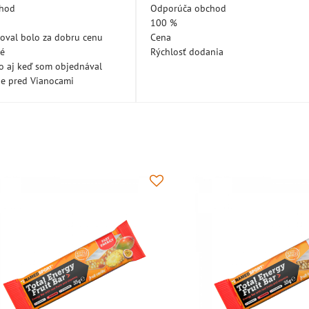
5
5
chod
Odporúča obchod
100 %
oval bolo za dobru cenu
Cena
né
Rýchlosť dodania
lo aj keď som objednával
ne pred Vianocami