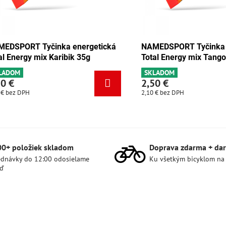
EDSPORT Tyčinka energetická
NAMEDSPORT Tyčinka 
al Energy mix Karibik 35g
Total Energy mix Tang
LADOM
SKLADOM
50 €
2,50 €
 €
bez DPH
2,10 €
bez DPH
00+ položiek skladom
Doprava zdarma + dar
dnávky do 12:00 odosielame
Ku všetkým bicyklom na
ď