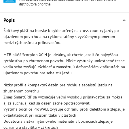
distribútora prioritne
Popis
Špičkový plášť na horské bicykle určený na cross country jazdy po
ujazdenom povrchu a na cyklomaratóny s vyváženým pomerom
medzi rýchlosťou a priľnavosťou.
MTB plášť Scorpion XC H je ideálny, ak chcete jazdiť čo najvyššou
rýchlosťou po zhutnenom povrchu. Nízke výstupky umiestnené tesne
vedľa seba zvyšujú rýchlosť a zamedzujú deformáciám v zákrutách na
ujazdenom povrchu pre sebaistú jazdu.
Nízky profil a kompaktný dezén pre rýchlu a sebaistú jazdu na
zhutnenom povrchu
Zmes SmartGRIP sa vyznačuje veľmi vysokou priľnavosťou za mokra
aj za sucha, aj keď sa dezén začne opotrebovávať.
Výstuha bočnice ProWALL zvyšuje ochranu proti defektom a zlepšuje
ovládateľnosť pri nižšom tlaku v plášťoch
Dodatočná vrstva nylonového materiálu v bočniciach zlepšuje
ochranu a stabilitu v zákrutách