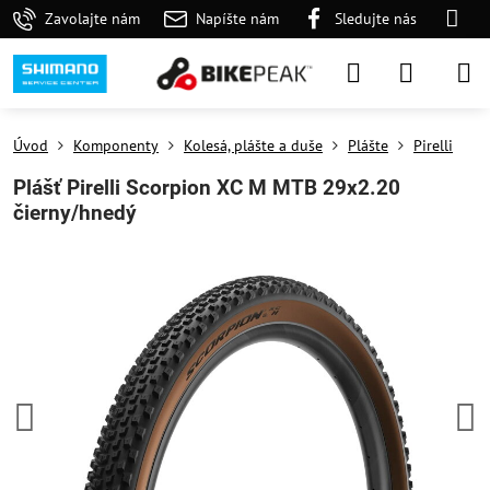
Zavolajte nám
Napíšte nám
Sledujte nás
Úvod
Komponenty
Kolesá, plášte a duše
Plášte
Pirelli
Plášť Pirelli Scorpion XC M MTB 29x2.20
čierny/hnedý