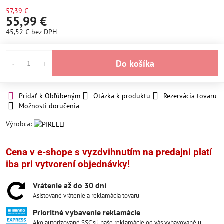
57,39 €
55,99 €
45,52 €
bez DPH
Do košíka
Pridať k Obľúbeným
Otázka k produktu
Rezervácia tovaru
Možnosti doručenia
Výrobca:
Cena v e-shope s vyzdvihnutím na predajni platí
iba pri vytvorení objednávky!
Vrátenie až do 30 dní
Asistované vrátenie a reklamácia tovaru
Prioritné vybavenie reklamácie
Ako autorizované SSC sú naše reklamácie od vás vybavované u