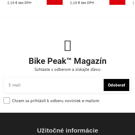
2,10 €
bez DPH
2,10 €
bez DPH
2
Bike Peak™ Magazín
Súhlaste s odberom a získajte zľavu:
Odoberať
Chcem sa prihlásiť k odberu noviniek e-mailom
Užitočné informácie