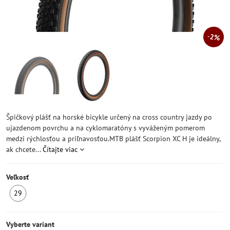
2%
Špičkový plášť na horské bicykle určený na cross country jazdy po
ujazdenom povrchu a na cyklomaratóny s vyváženým pomerom
medzi rýchlosťou a priľnavosťou.MTB plášť Scorpion XC H je ideálny,
ak chcete...
Čítajte viac
Veľkosť
29
SKLADOM
Vyberte variant