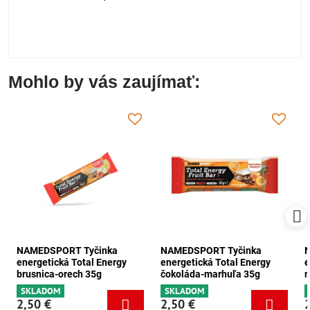
Mohlo by vás zaujímať:
NAMEDSPORT Tyčinka
NAMEDSPORT Tyčinka
energetická Total Energy
energetická Total Energy
e
brusnica-orech 35g
čokoláda-marhuľa 35g
m
SKLADOM
SKLADOM
2,50 €
2,50 €