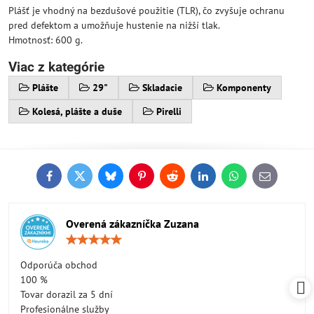
Plášť je vhodný na bezdušové použitie (TLR), čo zvyšuje ochranu
pred defektom a umožňuje hustenie na nižší tlak.
Hmotnosť: 600 g.
Viac z kategórie
Plášte
29"
Skladacie
Komponenty
Kolesá, plášte a duše
Pirelli
Facebook
Twitter
Bluesky
Pinterest
Reddit
LinkedIn
WhatsApp
E-
mail
Overená zákazníčka Zuzana
Hodnotenie:
5
/
Odporúča obchod
5
100 %
Tovar dorazil za 5 dní
Profesionálne služby