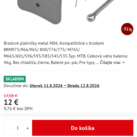
31%
Brzdové platničky metal M06. Kompatibilné s brzdami
BRM975/966/965/ 800/776/775/ M765/
M665/601/596/595/585/545/535.Typ: MTB, Celková váha balenia:
46g, Bez chladiča, čierne, Balené po: pár, Pre typy ...
Čítajte viac
SKLADOM
Doručíme do:
Utorok
11.8.2026 −
Streda
12.8.2026
17,38 €
12 €
9,76 €
bez DPH
Do košíka