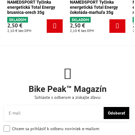
NAMEDSPORT Tyčinka
NAMEDSPORT Tyčinka
energetická Total Energy
energetická Total Energy
e
brusnica-orech 35g
čokoláda-marhuľa 35g
m
SKLADOM
SKLADOM
2,50 €
2,50 €
2,10 €
bez DPH
2,10 €
bez DPH
2
Bike Peak™ Magazín
Súhlaste s odberom a získajte zľavu:
Odoberať
Chcem sa prihlásiť k odberu noviniek e-mailom