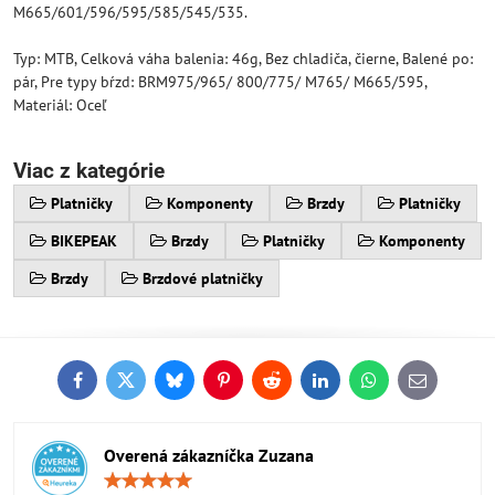
M665/601/596/595/585/545/535.
Typ: MTB, Celková váha balenia: 46g, Bez chladiča, čierne, Balené po:
pár, Pre typy bŕzd: BRM975/965/ 800/775/ M765/ M665/595,
Materiál: Oceľ
Viac z kategórie
Platničky
Komponenty
Brzdy
Platničky
BIKEPEAK
Brzdy
Platničky
Komponenty
Brzdy
Brzdové platničky
Facebook
Twitter
Bluesky
Pinterest
Reddit
LinkedIn
WhatsApp
E-
mail
Overená zákazníčka Zuzana
Hodnotenie:
5