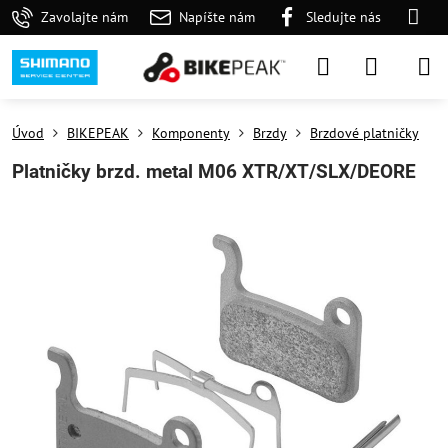
Zavolajte nám
Napíšte nám
Sledujte nás
Úvod
BIKEPEAK
Komponenty
Brzdy
Brzdové platničky
Platničky brzd. metal M06 XTR/XT/SLX/DEORE