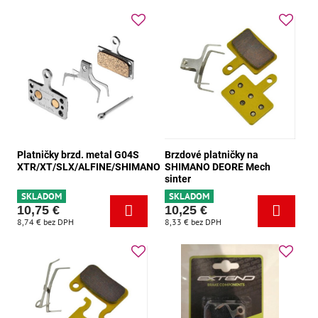
Platničky brzd. metal G04S
Brzdové platničky na
XTR/XT/SLX/ALFINE/SHIMANO
SHIMANO DEORE Mech
sinter
SKLADOM
SKLADOM
10,75 €
10,25 €
8,74 €
bez DPH
8,33 €
bez DPH