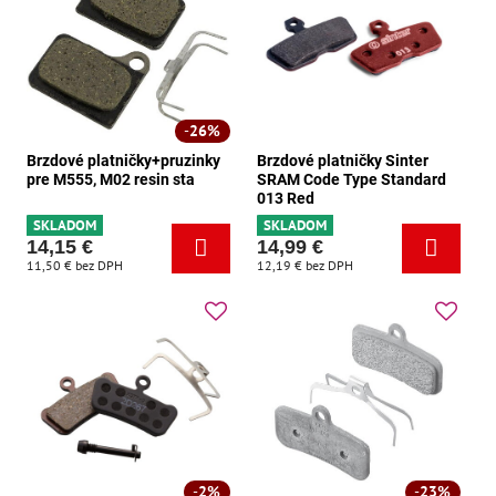
26%
Brzdové platničky+pruzinky
Brzdové platničky Sinter
pre M555, M02 resin sta
SRAM Code Type Standard
013 Red
SKLADOM
SKLADOM
14,15 €
14,99 €
11,50 €
bez DPH
12,19 €
bez DPH
2%
23%