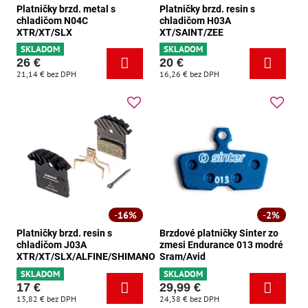
Platničky brzd. metal s
Platničky brzd. resin s
chladičom N04C
chladičom H03A
XTR/XT/SLX
XT/SAINT/ZEE
SKLADOM
SKLADOM
26 €
20 €
21,14 €
bez DPH
16,26 €
bez DPH
16%
2%
Platničky brzd. resin s
Brzdové platničky Sinter zo
chladičom J03A
zmesi Endurance 013 modré
XTR/XT/SLX/ALFINE/SHIMANO
Sram/Avid
SKLADOM
SKLADOM
17 €
29,99 €
13,82 €
bez DPH
24,38 €
bez DPH