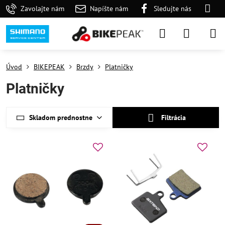
Zavolajte nám
Napíšte nám
Sledujte nás
Úvod
BIKEPEAK
Brzdy
Platničky
Platničky
Skladom prednostne
Filtrácia