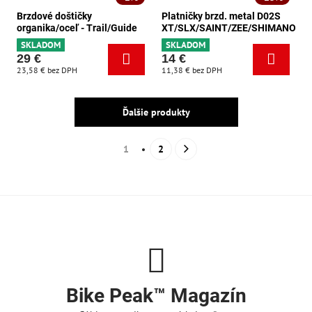
Brzdové doštičky
Platničky brzd. metal D02S
organika/oceľ - Trail/Guide
XT/SLX/SAINT/ZEE/SHIMANO
SKLADOM
SKLADOM
29 €
14 €
23,58 €
bez DPH
11,38 €
bez DPH
Ďalšie produkty
1
2
Bike Peak™ Magazín