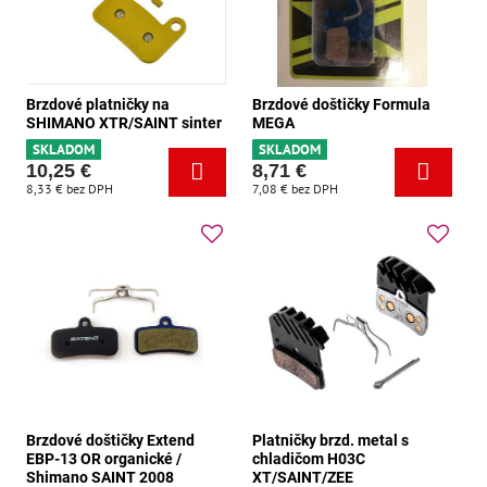
Brzdové platničky na
Brzdové doštičky Formula
SHIMANO XTR/SAINT sinter
MEGA
SKLADOM
SKLADOM
10,25 €
8,71 €
8,33 €
bez DPH
7,08 €
bez DPH
Brzdové doštičky Extend
Platničky brzd. metal s
EBP-13 OR organické /
chladičom H03C
Shimano SAINT 2008
XT/SAINT/ZEE