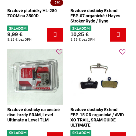
2%
Brzdové platničky HL-280
Brzdové doštičky Extend
ZOOM na 3500D
EBP-07 organické / Hayes
Stroker Ryde / Dyno
SKLADOM
SKLADOM
9,99 €
10,25 €
8,12 €
bez DPH
8,33 €
bez DPH
Brzdové doštičky na cestné
Brzdové doštičky Extend
disc. brzdy SRAM, Level
EBP-15 OR organické / AVID
Ultimate a Level TLM
XO TRAIL, SRAM GUIDE
ULTIMATE
SKLADOM
SKLADOM