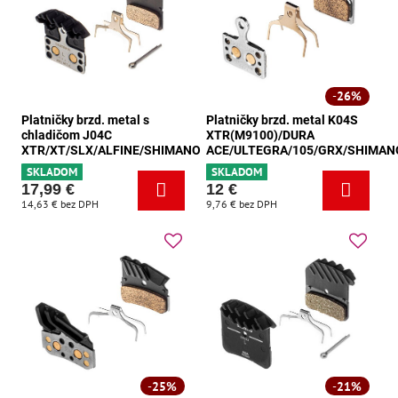
26%
Platničky brzd. metal s
Platničky brzd. metal K04S
chladičom J04C
XTR(M9100)/DURA
XTR/XT/SLX/ALFINE/SHIMANO
ACE/ULTEGRA/105/GRX/SHIMAN
SKLADOM
SKLADOM
17,99 €
12 €
14,63 €
bez DPH
9,76 €
bez DPH
25%
21%