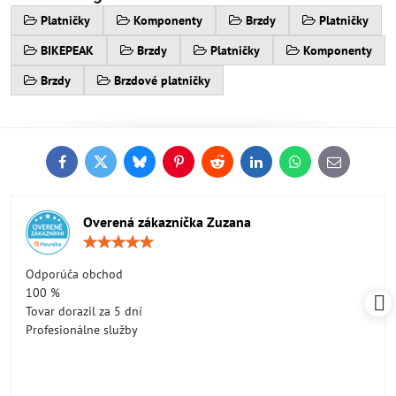
Platničky
Komponenty
Brzdy
Platničky
BIKEPEAK
Brzdy
Platničky
Komponenty
Brzdy
Brzdové platničky
Facebook
Twitter
Bluesky
Pinterest
Reddit
LinkedIn
WhatsApp
E-
mail
Overená zákazníčka Zuzana
Hodnotenie:
5
/
Odporúča obchod
5
100 %
Tovar dorazil za 5 dní
Profesionálne služby