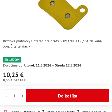
Brzdové platničky sintered pre brzdy SHIMANO XTR / SAINT Váha
33g.
Čítajte viac
SKLADOM
Doručíme do:
Utorok
11.8.2026 −
Streda
12.8.2026
10,25 €
8,33 €
bez DPH
Do košíka