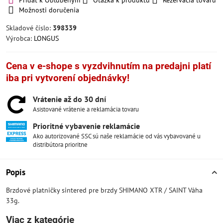
Pridať k Obľúbeným
Otázka k produktu
Rezervácia tovaru
Možnosti doručenia
Skladové číslo:
398339
Výrobca:
LONGUS
Cena v e-shope s vyzdvihnutím na predajni platí
iba pri vytvorení objednávky!
Vrátenie až do 30 dní
Asistované vrátenie a reklamácia tovaru
Prioritné vybavenie reklamácie
Ako autorizované SSC sú naše reklamácie od vás vybavované u
distribútora prioritne
Popis
Brzdové platničky sintered pre brzdy SHIMANO XTR / SAINT Váha
33g.
Viac z kategórie