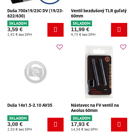
Duša 700x19/23C DV (19/23-
Ventil bezdušový TLR guľatý
622/630)
60mm
SKLADOM
SKLADOM
3,59 €
11,99 €
2,92 €
bez DPH
9,75 €
bez DPH
Duša 14x1.5-2.10 AV35
Nástavec na FV ventil na
Aeolus 60mm
SKLADOM
SKLADOM
3,08 €
17,93 €
2,50 €
bez DPH
14,58 €
bez DPH