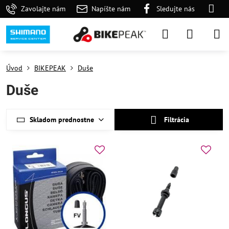
Zavolajte nám
Napíšte nám
Sledujte nás
Úvod
BIKEPEAK
Duše
Duše
Skladom prednostne
Filtrácia