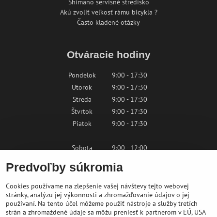
Shimano servisné stredisko
Akú zvoliť veľkosť rámu bicykla ?
Často kladené otázky
Otváracie hodiny
Pondelok
9:00 - 17:30
Utorok
9:00 - 17:30
Streda
9:00 - 17:30
Štvrtok
9:00 - 17:30
Piatok
9:00 - 17:30
Sobota
9:00 - 12:00
Nedeľa
Zatvorené
Predvoľby súkromia
Cookies používame na zlepšenie vašej návštevy tejto webovej
Kontaktujte nás
stránky, analýzu jej výkonnosti a zhromažďovanie údajov o jej
používaní. Na tento účel môžeme použiť nástroje a služby tretích
strán a zhromaždené údaje sa môžu preniesť k partnerom v EÚ, USA
shop@bikepeak.sk